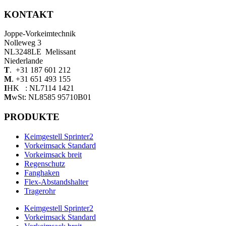
KONTAKT
Joppe-Vorkeimtechnik
Nolleweg 3
NL3248LE Melissant
Niederlande
T
. +31 187 601 212
M
. +31 651 493 155
I
HK : NL7114 1421
M
wSt: NL8585 95710B01
PRODUKTE
Keimgestell Sprinter2
Vorkeimsack Standard
Vorkeimsack breit
Regenschutz
Fanghaken
Flex-Abstandshalter
Tragerohr
Keimgestell Sprinter2
Vorkeimsack Standard