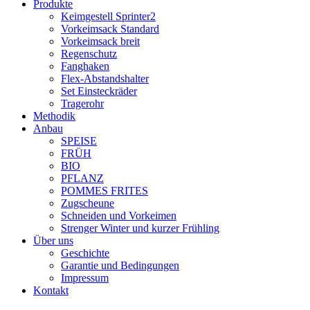
Produkte
Keimgestell Sprinter2
Vorkeimsack Standard
Vorkeimsack breit
Regenschutz
Fanghaken
Flex-Abstandshalter
Set Einsteckräder
Tragerohr
Methodik
Anbau
SPEISE
FRÜH
BIO
PFLANZ
POMMES FRITES
Zugscheune
Schneiden und Vorkeimen
Strenger Winter und kurzer Frühling
Über uns
Geschichte
Garantie und Bedingungen
Impressum
Kontakt