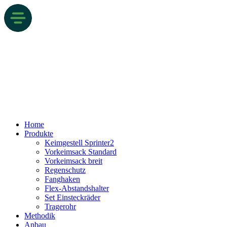
Home
Produkte
Keimgestell Sprinter2
Vorkeimsack Standard
Vorkeimsack breit
Regenschutz
Fanghaken
Flex-Abstandshalter
Set Einsteckräder
Tragerohr
Methodik
Anbau