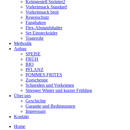
Keimgestell Sprinter2
Vorkeimsack Standard
Vorkeimsack breit
Regenschutz
Fanghaken
Flex-Abstandshalter
Set Einsteckräder
Tragerohr
Methodik
Anbau
SPEISE
FRÜH
BIO
PFLANZ
POMMES FRITES
Zugscheune
Schneiden und Vorkeimen
Strenger Winter und kurzer Frühling
Über uns
Geschichte
Garantie und Bedingungen
Impressum
Kontakt
Home