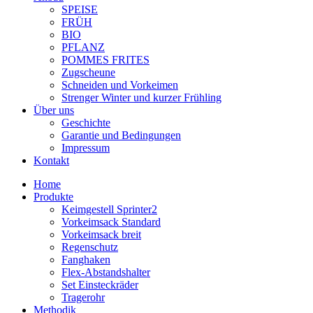
SPEISE
FRÜH
BIO
PFLANZ
POMMES FRITES
Zugscheune
Schneiden und Vorkeimen
Strenger Winter und kurzer Frühling
Über uns
Geschichte
Garantie und Bedingungen
Impressum
Kontakt
Home
Produkte
Keimgestell Sprinter2
Vorkeimsack Standard
Vorkeimsack breit
Regenschutz
Fanghaken
Flex-Abstandshalter
Set Einsteckräder
Tragerohr
Methodik