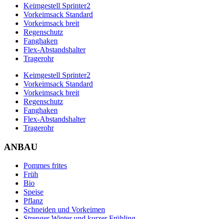
Keimgestell Sprinter2
Vorkeimsack Standard
Vorkeimsack breit
Regenschutz
Fanghaken
Flex-Abstandshalter
Tragerohr
Keimgestell Sprinter2
Vorkeimsack Standard
Vorkeimsack breit
Regenschutz
Fanghaken
Flex-Abstandshalter
Tragerohr
ANBAU
Pommes frites
Früh
Bio
Speise
Pflanz
Schneiden und Vorkeimen
Strenger Winter und kurzer Frühling