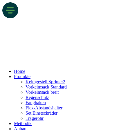
Home
Produkte
Keimgestell Sprinter2
Vorkeimsack Standard
Vorkeimsack breit
Regenschutz
Fanghaken
Flex-Abstandshalter
Set Einsteckräder
Tragerohr
Methodik
Anbau