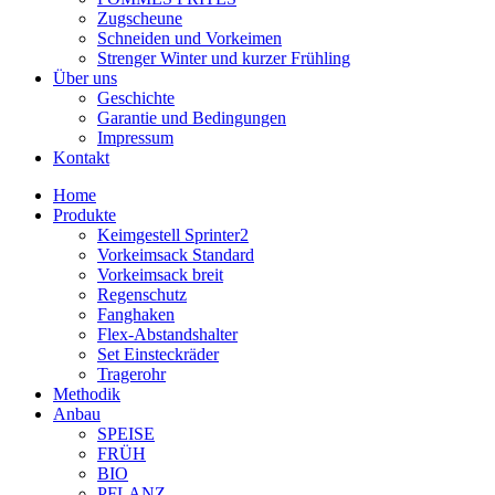
Zugscheune
Schneiden und Vorkeimen
Strenger Winter und kurzer Frühling
Über uns
Geschichte
Garantie und Bedingungen
Impressum
Kontakt
Home
Produkte
Keimgestell Sprinter2
Vorkeimsack Standard
Vorkeimsack breit
Regenschutz
Fanghaken
Flex-Abstandshalter
Set Einsteckräder
Tragerohr
Methodik
Anbau
SPEISE
FRÜH
BIO
PFLANZ