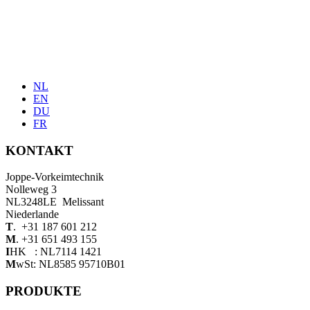
NL
EN
DU
FR
KONTAKT
Joppe-Vorkeimtechnik
Nolleweg 3
NL3248LE Melissant
Niederlande
T
. +31 187 601 212
M
. +31 651 493 155
I
HK : NL7114 1421
M
wSt: NL8585 95710B01
PRODUKTE