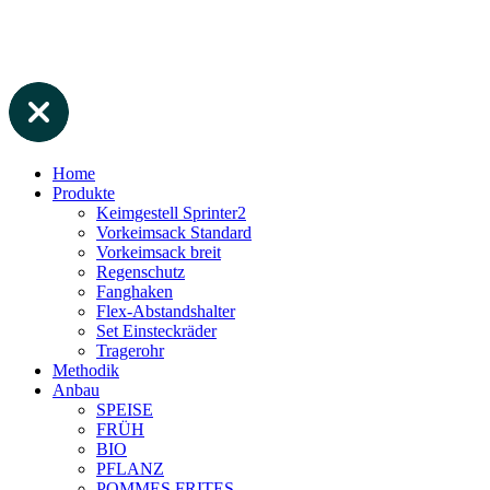
Home
Produkte
Keimgestell Sprinter2
Vorkeimsack Standard
Vorkeimsack breit
Regenschutz
Fanghaken
Flex-Abstandshalter
Set Einsteckräder
Tragerohr
Methodik
Anbau
SPEISE
FRÜH
BIO
PFLANZ
POMMES FRITES