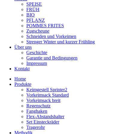
SPEISE
FRÜH
BIO
PFLANZ
POMMES FRITES
Zugscheune
Schneiden und Vorkeimen
Strenger Winter und kurzer Frühling
Über uns
Geschichte
Garantie und Bedingungen
Impressum
Kontakt
Home
Produkte
Keimgestell Sprinter2
Vorkeimsack Standard
Vorkeimsack breit
Regenschutz
Fanghaken
Flex-Abstandshalter
Set Einsteckräder
Tragerohr
Methodik